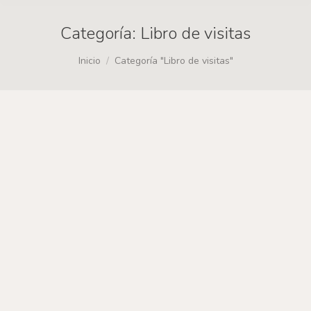
Categoría:
Libro de visitas
Estás aquí:
Inicio
Categoría "Libro de visitas"
Comentario de Polanco Gajardo y
Susan Marlene. Puerto Varas, Chile.
Libro de visitas
Por
sealmori
10 enero, 2015
“Excelente lugar, personas muy
acogedoras, son muy amables y
hospitalarios. Hacen que uno se sienta
acogido y aprendamos a amar nuestra
cultura.