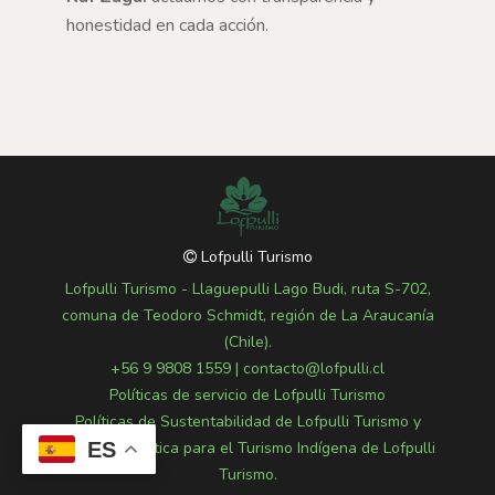
honestidad en cada acción.
Lofpulli Turismo
Lofpulli Turismo - Llaguepulli Lago Budi, ruta S-702,
comuna de Teodoro Schmidt, región de La Araucanía
(Chile).
+56 9 9808 1559
|
contacto@lofpulli.cl
Políticas de servicio de Lofpulli Turismo
Políticas de Sustentabilidad de Lofpulli Turismo y
ES
Políticas de Ética para el Turismo Indígena de Lofpulli
Turismo.