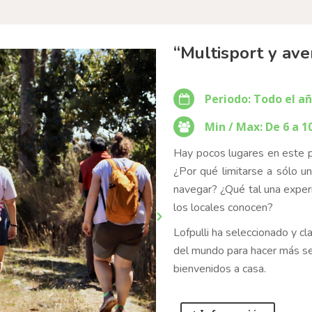
“Multisport y ave
Periodo: Todo el a
Min / Max: De 6 a 1
Hay pocos lugares en este p
¿Por qué limitarse a sólo u
navegar? ¿Qué tal una experi
los locales conocen?
Lofpulli ha seleccionado y cl
del mundo para hacer más sen
bienvenidos a casa.