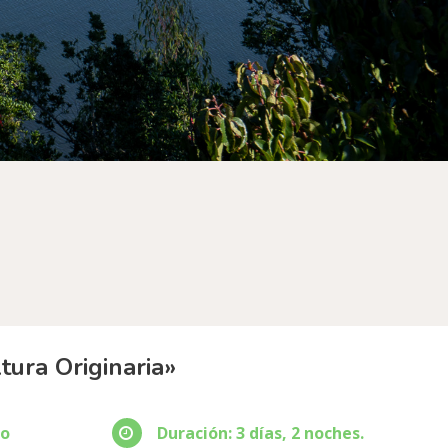
tura Originaria»
ño
Duración: 3 días, 2 noches.