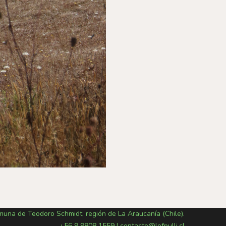
omuna de Teodoro Schmidt, región de La Araucanía (Chile).
+56 9 9808 1559
|
contacto@lofpulli.cl