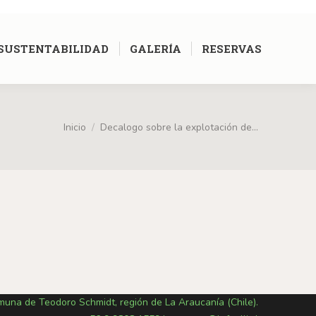
[google-translator]
SUSTENTABILIDAD
GALERÍA
RESERVAS
aquí:
Inicio
Decalogo sobre la explotación de…
omuna de Teodoro Schmidt, región de La Araucanía (Chile).