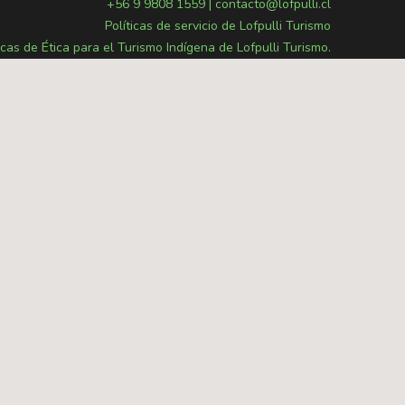
+56 9 9808 1559
|
contacto@lofpulli.cl
Políticas de servicio de Lofpulli Turismo
icas de Ética para el Turismo Indígena de Lofpulli Turismo.