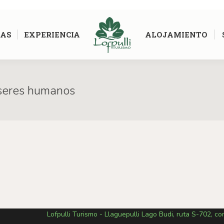
AS
EXPERIENCIA
ALOJAMIENTO
 seres humanos
Estás 
Lofpulli Turismo - Llaguepulli Lago Budi, ruta S-702, c