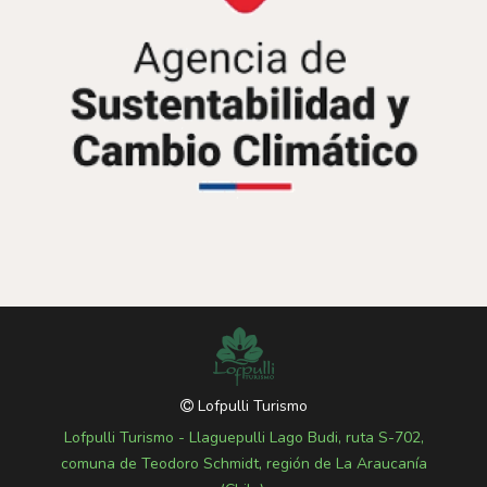
Lofpulli Turismo
Lofpulli Turismo - Llaguepulli Lago Budi, ruta S-702,
comuna de Teodoro Schmidt, región de La Araucanía