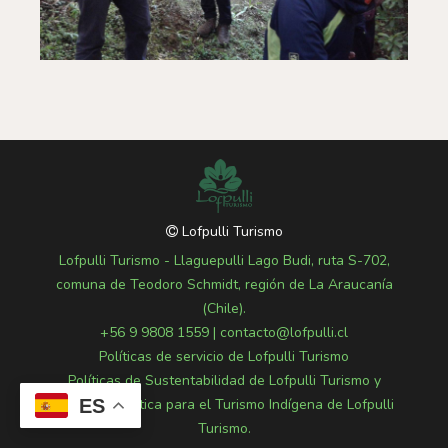
Lofpulli Turismo
Lofpulli Turismo - Llaguepulli Lago Budi, ruta S-702,
comuna de Teodoro Schmidt, región de La Araucanía
(Chile).
+56 9 9808 1559
|
contacto@lofpulli.cl
Políticas de servicio de Lofpulli Turismo
Políticas de Sustentabilidad de Lofpulli Turismo y
ES
Políticas de Ética para el Turismo Indígena de Lofpulli
Turismo.