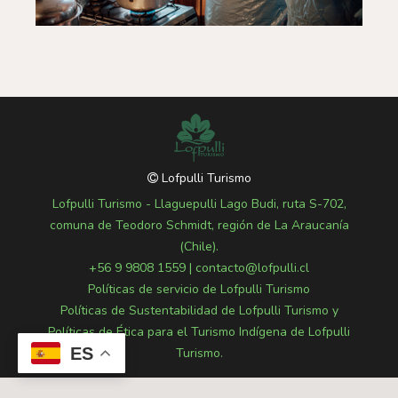
Lofpulli Turismo
Lofpulli Turismo - Llaguepulli Lago Budi, ruta S-702,
comuna de Teodoro Schmidt, región de La Araucanía
(Chile).
+56 9 9808 1559
|
contacto@lofpulli.cl
Políticas de servicio de Lofpulli Turismo
Políticas de Sustentabilidad de Lofpulli Turismo y
Políticas de Ética para el Turismo Indígena de Lofpulli
ES
Turismo.