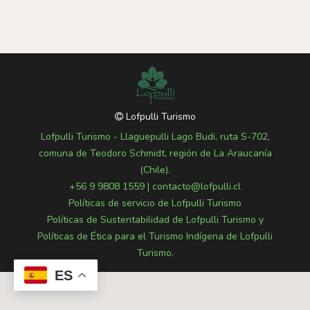
Lofpulli Turismo
Lofpulli Turismo - Llaguepulli Lago Budi, ruta S-702,
comuna de Teodoro Schmidt, región de La Araucanía
(Chile).
+56 9 9808 1559
|
contacto@lofpulli.cl
Políticas de servicio de Lofpulli Turismo
Políticas de Sustentabilidad de Lofpulli Turismo y
Políticas de Ética para el Turismo Indígena de Lofpulli
Turismo.
ES