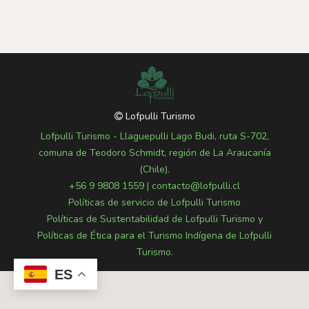
Lofpulli Turismo
Lofpulli Turismo - Llaguepulli Lago Budi, ruta S-702,
comuna de Teodoro Schmidt, región de La Araucanía
(Chile).
+56 9 9808 1559
|
contacto@lofpulli.cl
Políticas de servicio de Lofpulli Turismo
Políticas de Sustentabilidad de Lofpulli Turismo y
Políticas de Ética para el Turismo Indígena de Lofpulli
Turismo.
ES