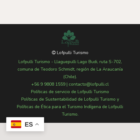
Lofpulli Turismo
Lofpulli Turismo - Llaguepulli Lago Budi, ruta S-702,
comuna de Teodoro Schmidt, región de La Araucanía
(Chile).
+56 9 9808 1559
|
contacto@lofpulli.cl
Políticas de servicio de Lofpulli Turismo
Políticas de Sustentabilidad de Lofpulli Turismo y
Políticas de Ética para el Turismo Indígena de Lofpulli
Turismo.
ES