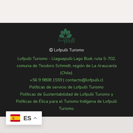
Lofpulli Turismo
Lofpulli Turismo - Llaguepulli Lago Budi, ruta S-702,
comuna de Teodoro Schmidt, región de La Araucanía
(Chile).
+56 9 9808 1559
|
contacto@lofpulli.cl
Políticas de servicio de Lofpulli Turismo
Políticas de Sustentabilidad de Lofpulli Turismo y
Políticas de Ética para el Turismo Indígena de Lofpulli
Turismo.
ES