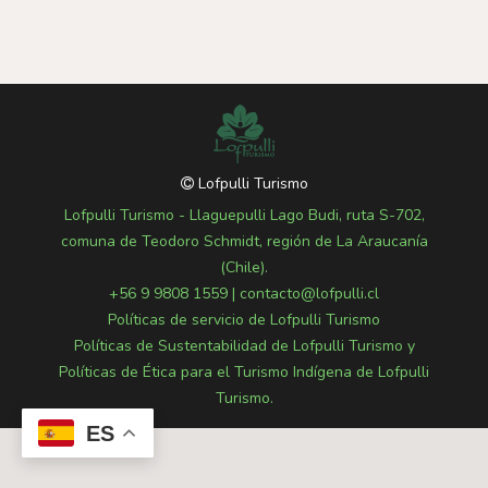
Lofpulli Turismo
Lofpulli Turismo - Llaguepulli Lago Budi, ruta S-702,
comuna de Teodoro Schmidt, región de La Araucanía
(Chile).
+56 9 9808 1559
|
contacto@lofpulli.cl
Políticas de servicio de Lofpulli Turismo
Políticas de Sustentabilidad de Lofpulli Turismo y
Políticas de Ética para el Turismo Indígena de Lofpulli
Turismo.
ES