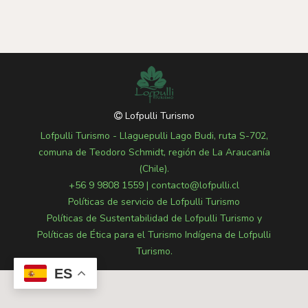
Lofpulli Turismo
Lofpulli Turismo - Llaguepulli Lago Budi, ruta S-702,
comuna de Teodoro Schmidt, región de La Araucanía
(Chile).
+56 9 9808 1559
|
contacto@lofpulli.cl
Políticas de servicio de Lofpulli Turismo
Políticas de Sustentabilidad de Lofpulli Turismo y
Políticas de Ética para el Turismo Indígena de Lofpulli
Turismo.
ES