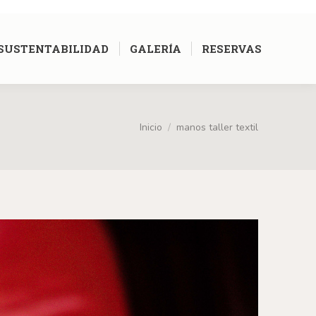
[google-translator]
SUSTENTABILIDAD
GALERÍA
RESERVAS
Inicio
manos taller textil