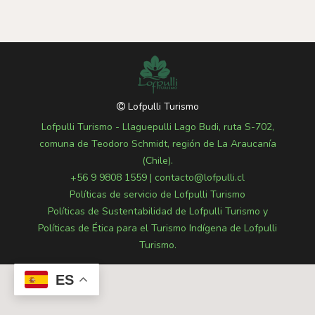
Lofpulli Turismo
Lofpulli Turismo - Llaguepulli Lago Budi, ruta S-702,
comuna de Teodoro Schmidt, región de La Araucanía
(Chile).
+56 9 9808 1559
|
contacto@lofpulli.cl
Políticas de servicio de Lofpulli Turismo
Políticas de Sustentabilidad de Lofpulli Turismo y
Políticas de Ética para el Turismo Indígena de Lofpulli
Turismo.
ES