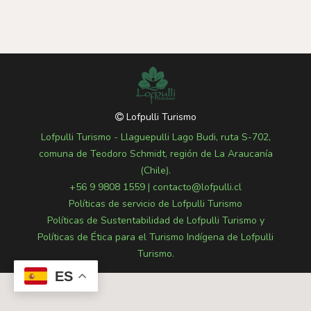
Lofpulli Turismo
Lofpulli Turismo - Llaguepulli Lago Budi, ruta S-702,
comuna de Teodoro Schmidt, región de La Araucanía
(Chile).
+56 9 9808 1559
|
contacto@lofpulli.cl
Políticas de servicio de Lofpulli Turismo
Políticas de Sustentabilidad de Lofpulli Turismo y
Políticas de Ética para el Turismo Indígena de Lofpulli
Turismo.
ES