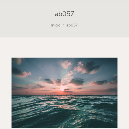
ab057
Estás aquí:
Inicio
ab057