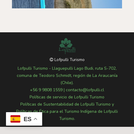
Lofpulli Turismo
Lofpulli Turismo - Llaguepulli Lago Budi, ruta S-702,
comuna de Teodoro Schmidt, región de La Araucanía
(Chile).
+56 9 9808 1559
|
contacto@lofpulli.cl
Políticas de servicio de Lofpulli Turismo
Políticas de Sustentabilidad de Lofpulli Turismo y
Políticas de Ética para el Turismo Indígena de Lofpulli
ES
Turismo.